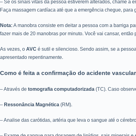
– Se os sinais vitais da pessoa estiverem alterados, chame a 
Faça massagem cardíaca até que a emergência chegue, para gar
Nota:
A manobra consiste em deitar a pessoa com a barriga pa
fazer mais de 20 manobras por minuto. Você vai cansar, então 
As vezes, o
AVC
é sutil e silencioso. Sendo assim, se a pesso
apresentado repentinamente.
Como é feita a confirmação do acidente vascular
– Através de
tomografia computadorizada
(TC). Caso observe
–
Ressonância Magnética
(RM).
– Analise das carótidas, artéria que leva o sangue até o cére
– Exame de sangue para dosagem de lipídios, sais minerais e 