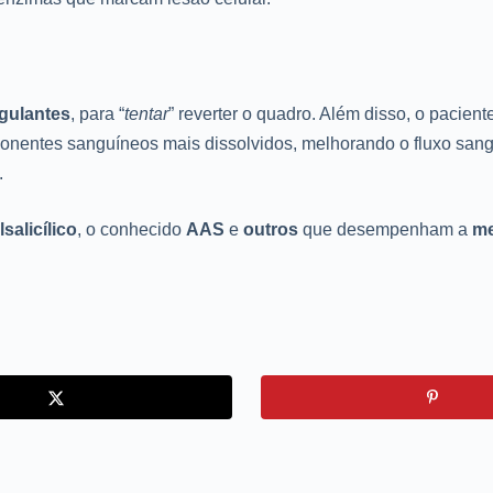
gulantes
, para “
tentar
” reverter o quadro. Além disso, o pacien
entes sanguíneos mais dissolvidos, melhorando o fluxo sanguín
.
lsalicílico
, o conhecido
AAS
e
outros
que desempenham a
me