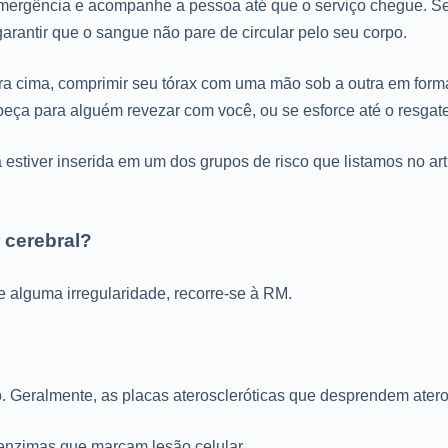
emergência e acompanhe a pessoa até que o serviço chegue. Se 
antir que o sangue não pare de circular pelo seu corpo.
ra cima, comprimir seu tórax com uma mão sob a outra em form
peça para alguém revezar com você, ou se esforce até o resgat
a estiver inserida em um dos grupos de risco que listamos no ar
 cerebral?
 alguma irregularidade, recorre-se à RM.
bro. Geralmente, as placas ateroscleróticas que desprendem ate
enzimas que marcam lesão celular.