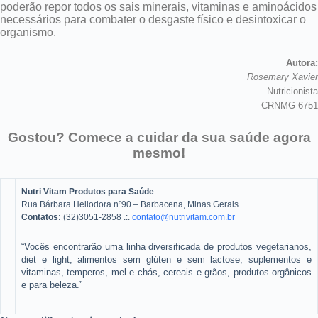
poderão repor todos os sais minerais, vitaminas e aminoácidos
necessários para combater o desgaste físico e desintoxicar o
organismo.
Autora:
Rosemary Xavier
Nutricionista
CRNMG 6751
Gostou? Comece a cuidar da sua saúde agora
mesmo!
Nutri Vitam Produtos para Saúde
Rua Bárbara Heliodora nº90 – Barbacena, Minas Gerais
Contatos:
(32)3051-2858 .:.
contato@nutrivitam.com.br
“Vocês encontrarão uma linha diversificada de produtos vegetarianos,
diet e light, alimentos sem glúten e sem lactose, suplementos e
vitaminas, temperos, mel e chás, cereais e grãos, produtos orgânicos
e para beleza.”