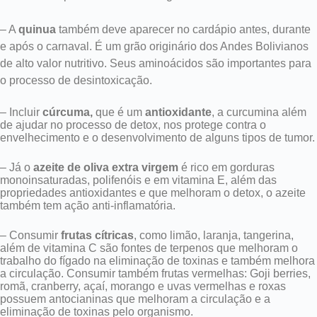
– A
quinua
também deve aparecer no cardápio antes, durante
e após o carnaval. É um grão originário dos Andes Bolivianos
de alto valor nutritivo. Seus aminoácidos são importantes para
o processo de desintoxicação.
– Incluir
cúrcuma
,
que é um
antioxidante
, a curcumina além
de ajudar no processo de detox, nos protege contra o
envelhecimento e o desenvolvimento de alguns tipos de tumor.
– Já o
azeite de oliva extra virgem
é r
ico em gorduras
monoinsaturadas, polifenóis e em vitamina E, além das
propriedades antioxidantes e que melhoram o detox, o azeite
também tem ação anti-inflamatória.
– Consumir
frutas cítricas
, como limão, laranja, tangerina,
além de vitamina C são fontes de terpenos que melhoram o
trabalho do fígado na eliminação de toxinas e também melhora
a circulação. Consumir também f
rutas vermelhas
: Goji berries,
romã, cranberry, açaí, morango e uvas vermelhas e roxas
possuem antocianinas que melhoram a circulação e a
eliminação de toxinas pelo organismo.