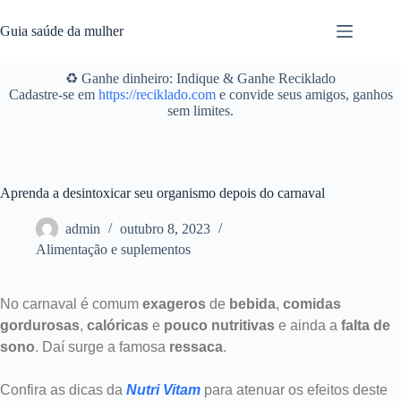
Pular
para
Guia saúde da mulher
o
conteúdo
♻️ Ganhe dinheiro: Indique & Ganhe Reciklado
Cadastre-se em
https://reciklado.com
e convide seus amigos, ganhos
sem limites.
Aprenda a desintoxicar seu organismo depois do carnaval
admin
outubro 8, 2023
Alimentação e suplementos
No carnaval é comum
exageros
de
bebida
,
comidas
gordurosas
,
calóricas
e
pouco nutritivas
e ainda a
falta de
sono
. Daí surge a famosa
ressaca
.
Confira as dicas da
Nutri Vitam
para atenuar os efeitos deste