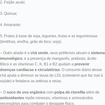
2. Feijão azuki;
3. Quinua;
4. Amaranto;
5. Pratos à base de soja, legumes, frutas e as leguminosas
(lentilhas, ervilha, grão de bico, soja).
– Outro aliado é o
chá verde
, seus polifenois ativam o
sistema
imunológico
, e a presença de manganês, potássio, ácido
fólico e as vitaminas C, K, B1 e B2 ajudam a
prevenir
doenças cardíacas e circulatórias
. O consumo diário desse
chá ajuda a diminuir as taxas do LDL (colesterol que faz mal à
saúde) e fortalece as artérias e veias.
– O
suco de uva orgânico
com
polpa de clorofila
além de
antioxidantes
repõe minerais, vitaminas e aminoácidos
necessários para combater o desgaste físico.